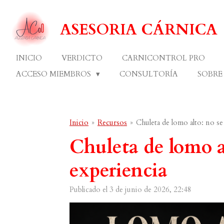
Ir
al
ASESORIA CÁRNICA
contenido
principal
INICIO
VERDICTO
CARNICONTROL PRO
ACCESO MIEMBROS
CONSULTORÍA
SOBRE
Inicio
»
Recursos
»
Chuleta de lomo alto: no s
Chuleta de lomo a
experiencia
Publicado el 3 de junio de 2026, 22:48