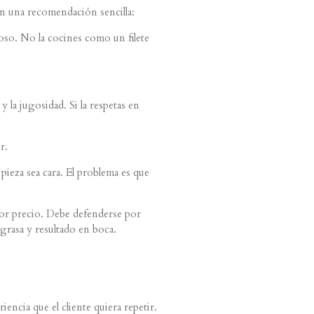
on una recomendación sencilla:
oso. No la cocines como un filete
y la jugosidad. Si la respetas en
r.
ieza sea cara. El problema es que
por precio. Debe defenderse por
 grasa y resultado en boca.
iencia que el cliente quiera repetir.