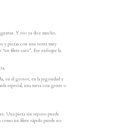
reguntar. Y eso ya dice mucho.
sos y piezas con una venta muy
“un filete caro”. Ese enfoque la
ia.
ada, en el grosor, en la jugosidad y
ida especial, una mesa con gente o
ter. Una pieza sin reposo puede
a como un filete rápido puede no