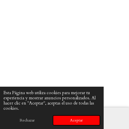
Esta Página web utiliza cookies para mejorar tu
© 2018 asesoría cárnica
experiencia y mostrar anuncios personalizados. Al
hacer clic en "Aceptar", aceptas el uso de todas las
cookies.
Rechazar
Aceptar
Correo electrónico