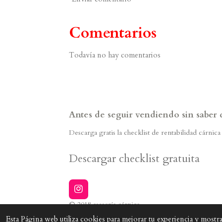
Comentarios
Todavía no hay comentarios
Antes de seguir vendiendo sin saber
Descarga gratis la checklist de rentabilidad cárnic
Descargar checklist gratuita
I
n
© 2018 asesoría cárnica
s
Esta Página web utiliza cookies para mejorar tu experiencia y mostrar
t