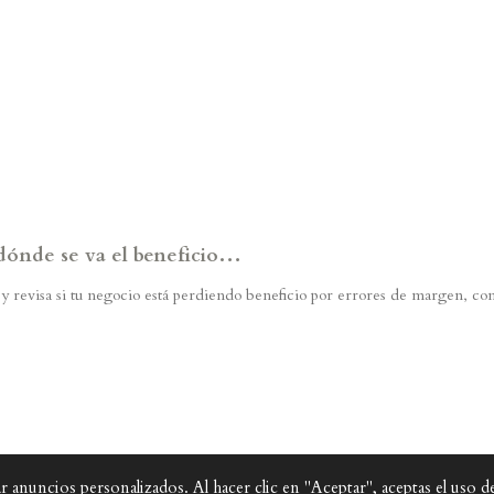
 dónde se va el beneficio…
a y revisa si tu negocio está perdiendo beneficio por errores de margen, co
 anuncios personalizados. Al hacer clic en "Aceptar", aceptas el uso de