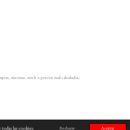
mpras, mermas, stock o precios mal calculados.
 todas las cookies.
Rechazar
Aceptar