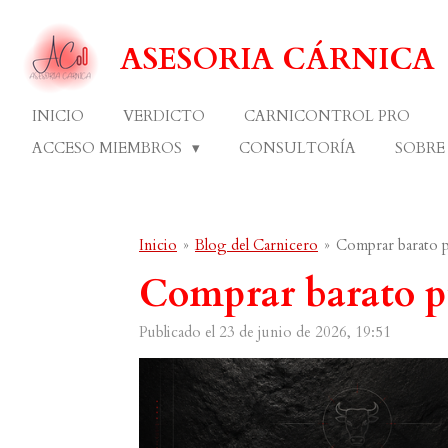
Ir
al
ASESORIA CÁRNICA
contenido
principal
INICIO
VERDICTO
CARNICONTROL PRO
ACCESO MIEMBROS
CONSULTORÍA
SOBRE
Inicio
»
Blog del Carnicero
»
Comprar barato p
Comprar barato pu
Publicado el 23 de junio de 2026, 19:51