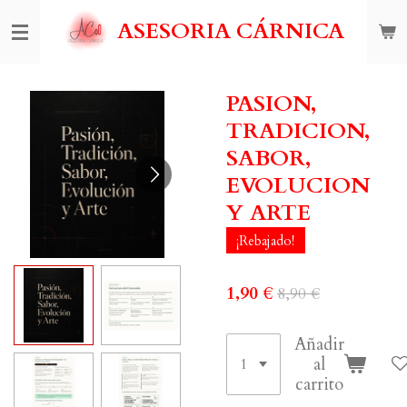
Ir
ASESORIA CÁRNICA
al
contenido
principal
PASION,
TRADICION,
SABOR,
EVOLUCION
Y ARTE
¡Rebajado!
1,90 €
8,90 €
Añadir
al
carrito