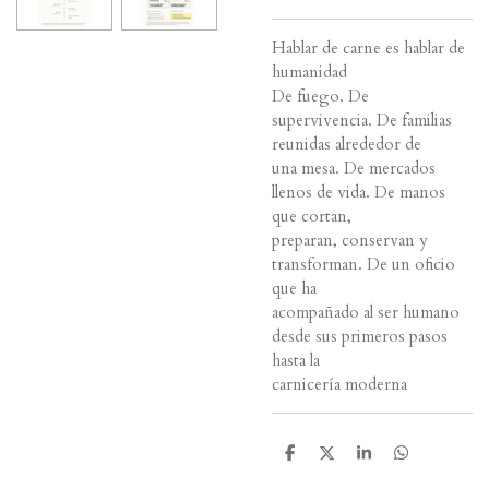
Hablar de carne es hablar de
humanidad
De fuego. De
supervivencia. De familias
reunidas alrededor de
una mesa. De mercados
llenos de vida. De manos
que cortan,
preparan, conservan y
transforman. De un oficio
que ha
acompañado al ser humano
desde sus primeros pasos
hasta la
carnicería moderna
C
C
C
C
o
o
o
o